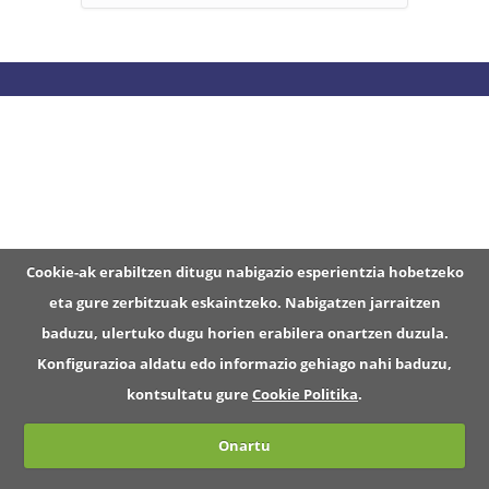
Cookie-ak erabiltzen ditugu nabigazio esperientzia hobetzeko
eta gure zerbitzuak eskaintzeko. Nabigatzen jarraitzen
baduzu, ulertuko dugu horien erabilera onartzen duzula.
Konfigurazioa aldatu edo informazio gehiago nahi baduzu,
kontsultatu gure
Cookie Politika
.
Onartu