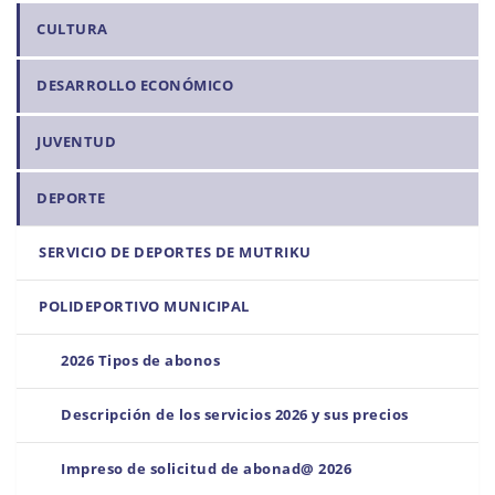
a
CULTURA
v
e
DESARROLLO ECONÓMICO
g
a
JUVENTUD
c
i
DEPORTE
ó
n
SERVICIO DE DEPORTES DE MUTRIKU
POLIDEPORTIVO MUNICIPAL
2026 Tipos de abonos
Descripción de los servicios 2026 y sus precios
Impreso de solicitud de abonad@ 2026