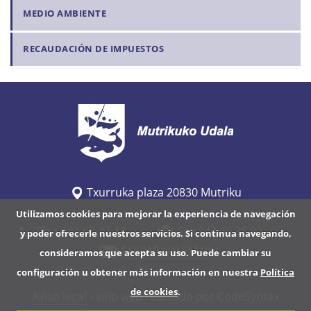
MEDIO AMBIENTE
RECAUDACIÓN DE IMPUESTOS
Txurruka plaza 20830 Mutriku
Utilizamos cookies para mejorar la experiencia de navegación
Tfno 943 60 32 44
Fax 943 60 36 92
y poder ofrecerle nuestros servicios. Si continua navegando,
ENVIAR UN EMAIL
consideramos que acepta su uso. Puede cambiar su
configuración u obtener más información en nuestra
Política
de cookies
.
Aviso legal
- sitio web realizado por CodeSyntax