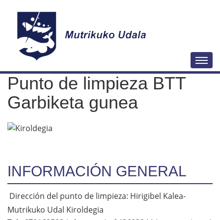
N
Togg
a
Punto de limpieza BTT
v
e
Garbiketa gunea
g
a
c
i
ó
INFORMACIÓN GENERAL
n
Dirección del punto de limpieza: Hirigibel Kalea-
Mutrikuko Udal Kiroldegia