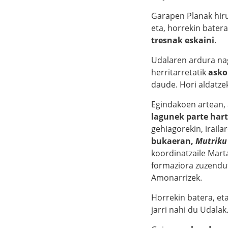
Garapen Planak hiru
eta, horrekin bater
tresnak eskaini
.
Udalaren ardura na
herritarretatik
asko
daude. Hori aldatze
Egindakoen artean,
lagunek parte har
gehiagorekin, irail
bukaeran,
Mutriku
koordinatzaile Mart
formaziora zuzendu
Amonarrizek.
Horrekin batera, et
jarri nahi du Udalak