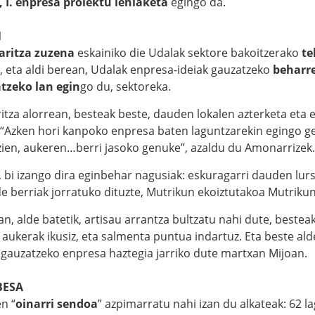
I. enpresa proiektu lehiaketa
egingo da.
N
aritza zuzena
eskainiko die Udalak sektore bakoitzerako
te
, eta aldi berean, Udalak enpresa-ideiak gauzatzeko
beharre
tzeko lan egin
go du, sektoreka.
ritza alorrean, besteak beste, dauden lokalen azterketa eta
 “Azken hori kanpoko enpresa baten laguntzarekin egingo g
ien, aukeren…berri jasoko genuke”, azaldu du Amonarrizek.
, bi izango dira eginbehar nagusiak: eskuragarri dauden lur
de berriak jorratuko dituzte, Mutrikun ekoiztutakoa Mutriku
n, alde batetik, artisau arrantza bultzatu nahi dute, besteak
 aukerak ikusiz, eta salmenta puntua indartuz. Eta beste ald
gauzatzeko enpresa haztegia jarriko dute martxan Mijoan.
BESA
n “
oinarri sendoa
” azpimarratu nahi izan du alkateak: 62 