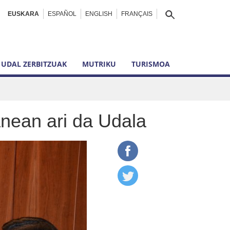
EUSKARA
ESPAÑOL
ENGLISH
FRANÇAIS
UDAL ZERBITZUAK
MUTRIKU
TURISMOA
lanean ari da Udala