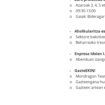
o Azaroak 3, 4, 5 et
o 09:30-13:00
o Gaiak: Bideragarr
- Aholkularitza es
o Sektore bakoitzek
o Beharrezko tresn
- Enpresa Ideien I
o Abenduan izang
- GazteEKIN!
o Mondragon Team 
o Gazteengana hur
o Gazteen artean e