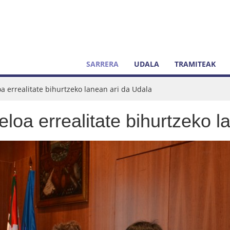
SARRERA
UDALA
TRAMITEAK
loa errealitate bihurtzeko lanean ari da Udala
 leloa errealitate bihurtzeko 