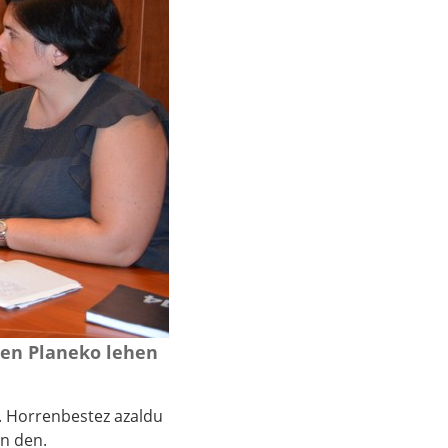
pen Planeko lehen
”. Horrenbestez azaldu
in den.