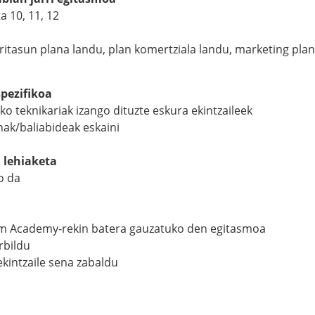
a 10, 11, 12
itasun plana landu, plan komertziala landu, marketing plana
pezifikoa
o teknikariak izango dituzte eskura ekintzaileek
ak/baliabideak eskaini
. lehiaketa
o da
Academy-rekin batera gauzatuko den egitasmoa
bildu
kintzaile sena zabaldu