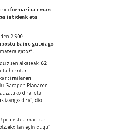
oriei
formazioa eman
baliabideak eta
uden 2.900
npostu baino gutxiago
ematera gatoz”.
u zuen alkateak.
62
 eta herritar
xan:
irailaren
 du Garapen Planaren
auzatuko dira, eta
 izango dira”, dio
!
proiektua martxan
pizteko lan egin dugu”.