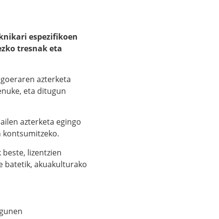
knikari espezifikoen
zko tresnak eta
 egoeraren azterketa
enuke, eta ditugun
sailen azterketa egingo
n kontsumitzeko.
 beste, lizentzien
e batetik, akuakulturako
lagunen