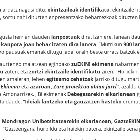
 ardatz nagusi ditu:
ekintzaileak identifikatu
, ekintzaile h
a, sortu nahi dituzten enpresentzako beharrezkoak dituzten
gusia herrian dauden
lanpostuak
dira. Izan ere, lanean da
 kanpora joan behar izaten dira lanera
. “Mutrikun
900 la
ko pausuak emanak ditugu jada; orain beste urrats batzuk 
 aurtengo maiatzean egindako
zuEKIN! ekimena
nabarmend
tu
zuten, eta
zortzi ekintzaile identifikatu
ziren. “Horiekin,
aren amaieran, lehen
egitasmo zehatzak
jarriko ditugu mart
 Ekinean
eta
azaroan,
Zure proiektua abian jarri
”
, azaldu
a Amonarrizek. , Bi ekimenak
Debegesarekin elkarlanean
g
ta daude. “
Ideiak lantzeko eta gauzatzen hasteko
eremuak
a
Mondragon Unibetsitatearekin elkarlanean, GazteEKIN
. “Gazteengana hurbildu eta haiekin batera, ekintzaile sena 