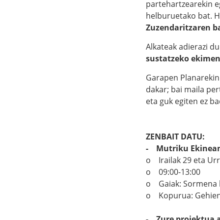
partehartzearekin e
helburuetako bat. H
Zuzendaritzaren b
Alkateak adierazi d
sustatzeko ekimen
Garapen Planareki
dakar; bai maila pe
eta guk egiten ez ba
ZENBAIT DATU:
- Mutriku Ekinea
o Irailak 29 eta Urri
o 09:00-13:00
o Gaiak: Sormena bu
o Kopurua: Gehienez
- Zure proiektua a