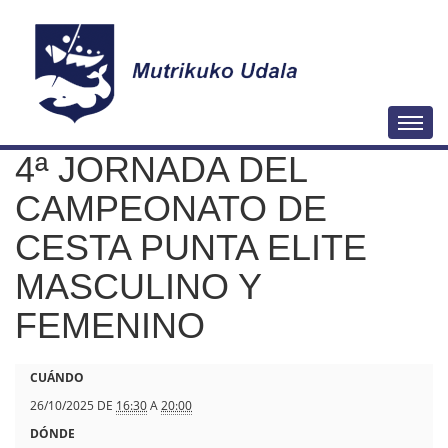
N
Togg
a
4ª JORNADA DEL
v
e
CAMPEONATO DE
g
CESTA PUNTA ELITE
a
MASCULINO Y
c
i
FEMENINO
ó
n
h
CUÁNDO
t
26/10/2025
DE
16:30
A
20:00
t
DÓNDE