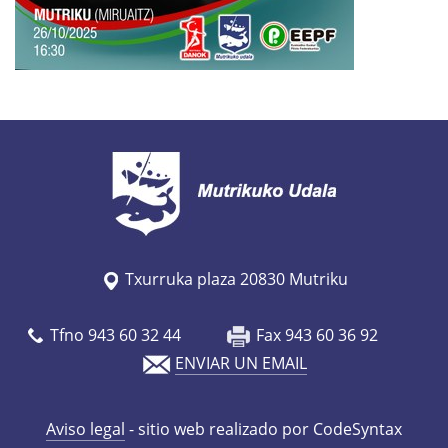
.
e
u
s
/
e
s
/
a
g
Txurruka plaza 20830 Mutriku
e
n
Tfno 943 60 32 44
Fax 943 60 36 92
d
ENVIAR UN EMAIL
a
/
Aviso legal
- sitio web realizado por CodeSyntax
4