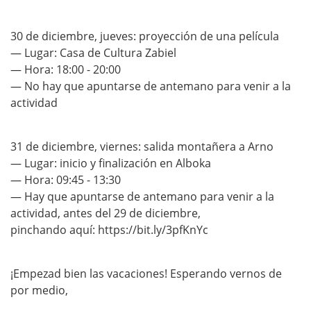
/
e
30 de diciembre, jueves: proyección de una película
s
— Lugar: Casa de Cultura Zabiel
/
— Hora: 18:00 - 20:00
a
— No hay que apuntarse de antemano para venir a la
actividad
g
e
n
31 de diciembre, viernes: salida montañera a Arno
d
— Lugar: inicio y finalización en Alboka
— Hora: 09:45 - 13:30
a
— Hay que apuntarse de antemano para venir a la
/
actividad, antes del 29 de diciembre,
a
pinchando aquí: https://bit.ly/3pfKnYc
c
t
¡Empezad bien las vacaciones! Esperando vernos de
i
por medio,
v