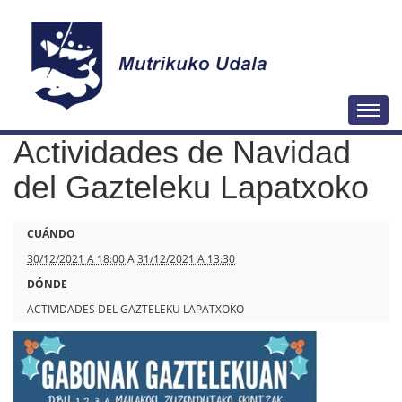
N
Togg
a
Actividades de Navidad
v
e
del Gazteleku Lapatxoko
g
a
h
CUÁNDO
c
t
30/12/2021 A 18:00
A
31/12/2021 A 13:30
i
t
DÓNDE
ó
p
ACTIVIDADES DEL GAZTELEKU LAPATXOKO
n
s
:
/