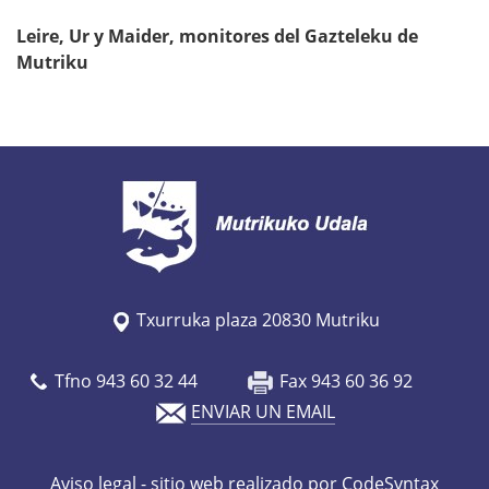
i
Leire, Ur y Maider, monitores del Gazteleku de
d
Mutriku
a
d
e
s
-
d
e
-
n
Txurruka plaza 20830 Mutriku
a
v
Tfno 943 60 32 44
Fax 943 60 36 92
i
ENVIAR UN EMAIL
d
a
Aviso legal
- sitio web realizado por CodeSyntax