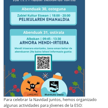
/
w
w
w
.
m
u
t
r
i
k
u
.
e
u
Para celebrar la Navidad juntos, hemos organizado
s
algunas actividades para jóvenes de la ESO: