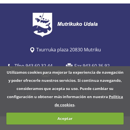
/
w
w
w
.
m
Txurruka plaza 20830 Mutriku
u
t
Tfno 943 60 32 44
Fax 943 60 36 92
r
Utilizamos cookies para mejorar la experiencia de navegación
ENVIAR UN EMAIL
i
y poder ofrecerle nuestros servicios. Si continua navegando,
k
consideramos que acepta su uso. Puede cambiar su
u
Aviso legal
- sitio web realizado por CodeSyntax
configuración u obtener más información en nuestra
Política
.
de cookies
.
e
u
Aceptar
s