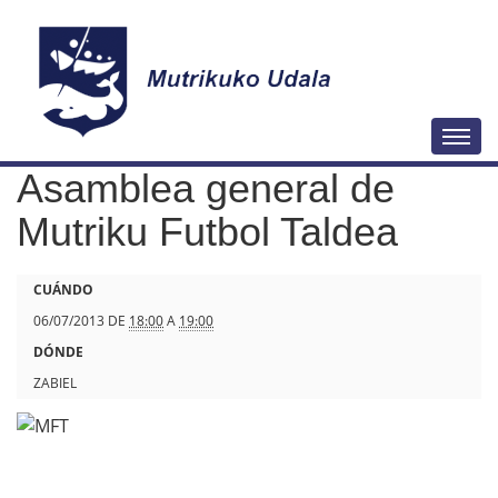
N
Togg
a
Asamblea general de
v
e
Mutriku Futbol Taldea
g
a
h
CUÁNDO
c
t
06/07/2013
DE
18:00
A
19:00
i
t
DÓNDE
ó
p
ZABIEL
n
s
:
/