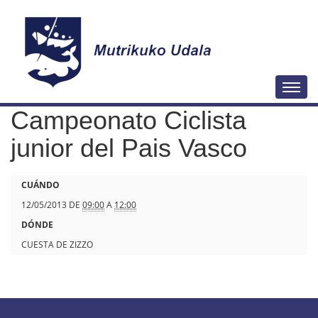
N
Togg
a
Campeonato Ciclista
v
e
junior del Pais Vasco
g
a
h
CUÁNDO
c
t
12/05/2013
DE
09:00
A
12:00
i
t
DÓNDE
ó
p
CUESTA DE ZIZZO
n
s
:
/