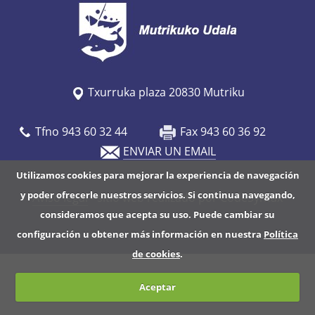
/
w
w
w
.
Txurruka plaza 20830 Mutriku
m
u
Tfno 943 60 32 44
Fax 943 60 36 92
t
ENVIAR UN EMAIL
r
Utilizamos cookies para mejorar la experiencia de navegación
i
y poder ofrecerle nuestros servicios. Si continua navegando,
Aviso legal
- sitio web realizado por CodeSyntax
k
consideramos que acepta su uso. Puede cambiar su
u
configuración u obtener más información en nuestra
Política
.
de cookies
.
e
u
Aceptar
s