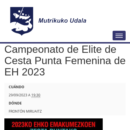
N
Togg
a
Campeonato de Elite de
v
e
Cesta Punta Femenina de
g
EH 2023
a
c
h
CUÁNDO
i
t
29/09/2023
A
19:30
ó
t
DÓNDE
n
p
FRONTÓN MIRUAITZ
s
: