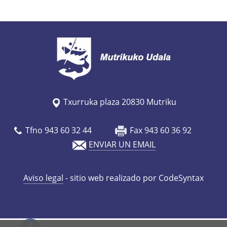
s
/
e
s
/
a
g
Txurruka plaza 20830 Mutriku
e
n
Tfno 943 60 32 44
Fax 943 60 36 92
d
ENVIAR UN EMAIL
a
/
Aviso legal
- sitio web realizado por CodeSyntax
c
a
m
p