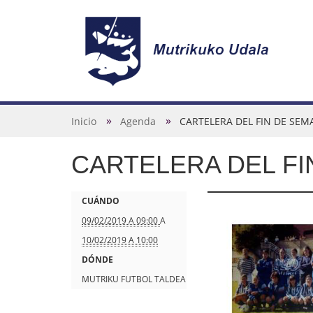
N
a
v
U
Inicio
Agenda
CARTELERA DEL FIN DE SE
e
s
g
CARTELERA DEL FI
t
a
e
c
d
h
CUÁNDO
i
e
t
09/02/2019 A 09:00
A
ó
s
t
10/02/2019 A 10:00
n
t
p
DÓNDE
á
s
MUTRIKU FUTBOL TALDEA
a
: