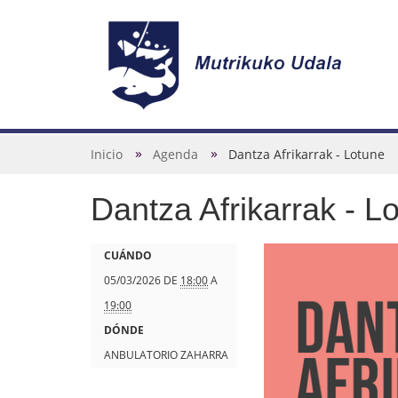
N
a
v
U
Inicio
Agenda
Dantza Afrikarrak - Lotune
e
s
g
Dantza Afrikarrak - L
t
a
e
c
d
h
CUÁNDO
i
e
t
05/03/2026
DE
18:00
A
ó
s
t
19:00
n
t
p
DÓNDE
á
s
ANBULATORIO ZAHARRA
a
: