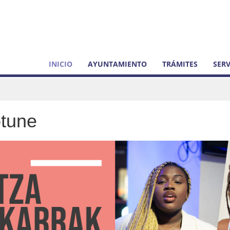
INICIO
AYUNTAMIENTO
TRÁMITES
SERV
otune