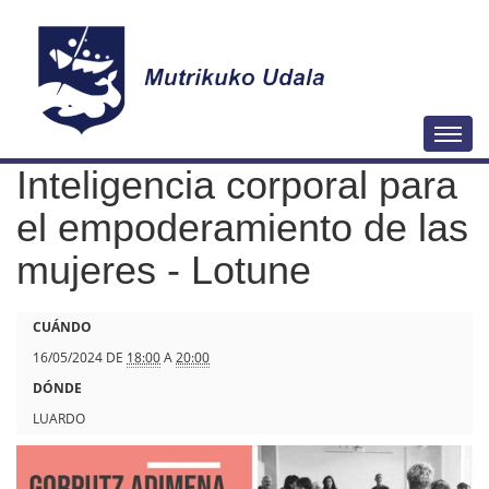
N
Togg
a
Inteligencia corporal para
v
e
el empoderamiento de las
g
mujeres - Lotune
a
c
h
CUÁNDO
i
t
16/05/2024
DE
18:00
A
20:00
ó
t
DÓNDE
n
p
LUARDO
s
: