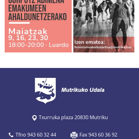
/
/
w
w
w
.
m
u
t
r
i
k
u
Txurruka plaza 20830 Mutriku
.
e
Tfno 943 60 32 44
Fax 943 60 36 92
u