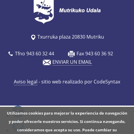
s
/
a
g
Txurruka plaza 20830 Mutriku
e
n
Tfno 943 60 32 44
Fax 943 60 36 92
d
ENVIAR UN EMAIL
a
/
Aviso legal
- sitio web realizado por CodeSyntax
c
o
p
y
Utilizamos cookies para mejorar la experiencia de navegación
_
y poder ofrecerle nuestros servicios. Si continua navegando,
o
consideramos que acepta su uso. Puede cambiar su
f