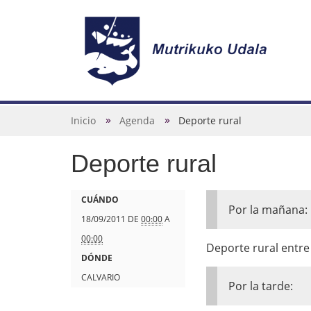
N
a
v
U
Inicio
Agenda
Deporte rural
e
s
g
Deporte rural
t
a
e
c
d
h
CUÁNDO
Por la mañana:
i
e
t
18/09/2011
DE
00:00
A
ó
s
t
00:00
Deporte rural entre 
n
t
p
DÓNDE
á
s
CALVARIO
Por la tarde:
a
: