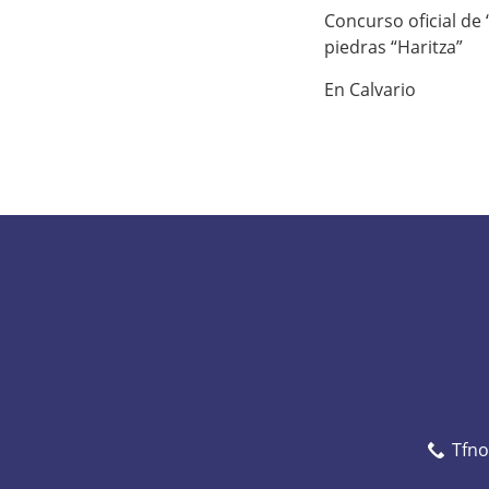
q
/
Concurso oficial de
u
/
piedras “Haritza”
í
w
En Calvario
:
w
w
.
m
u
t
r
i
k
u
.
e
Tfn
u