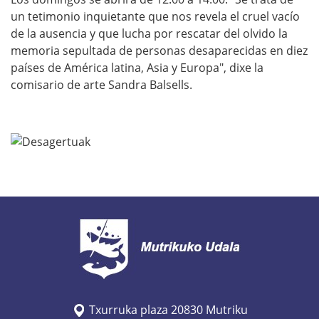
/
un tetimonio inquietante que nos revela el cruel vacío
w
de la ausencia y que lucha por rescatar del olvido la
w
memoria sepultada de personas desaparecidas en diez
w
países de América latina, Asia y Europa", dixe la
comisario de arte Sandra Balsells.
.
m
u
t
r
i
k
u
.
e
u
s
Txurruka plaza 20830 Mutriku