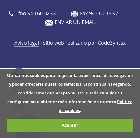
/
e
Tfno 943 60 32 44
Fax 943 60 36 92
s
ENVIAR UN EMAIL
/
a
Aviso legal
- sitio web realizado por CodeSyntax
g
e
n
d
Utilizamos cookies para mejorar la experiencia de navegación
a
y poder ofrecerle nuestros servicios. Si continua navegando,
/
consideramos que acepta su uso. Puede cambiar su
d
configuración u obtener más información en nuestra
Política
e
de cookies
.
s
a
Aceptar
p