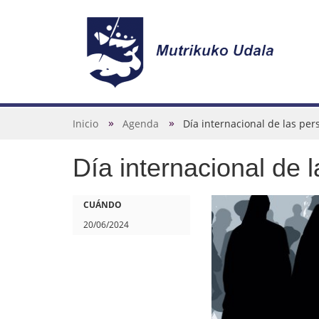
N
a
v
U
Inicio
Agenda
Día internacional de las pe
e
s
g
Día internacional de 
t
a
e
c
d
h
CUÁNDO
i
e
t
20/06/2024
ó
s
t
n
t
p
á
s
a
: