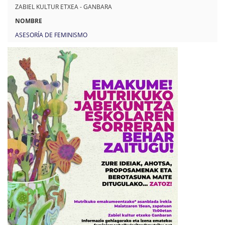
p
ZABIEL KULTUR ETXEA - GANBARA
s
NOMBRE
:
ASESORÍA DE FEMINISMO
/
/
w
w
w
.
m
u
t
r
i
k
u