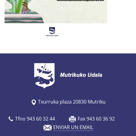
.
e
u
s
/
e
s
/
a
g
e
n
Txurruka plaza 20830 Mutriku
d
a
Tfno 943 60 32 44
Fax 943 60 36 92
/
ENVIAR UN EMAIL
e