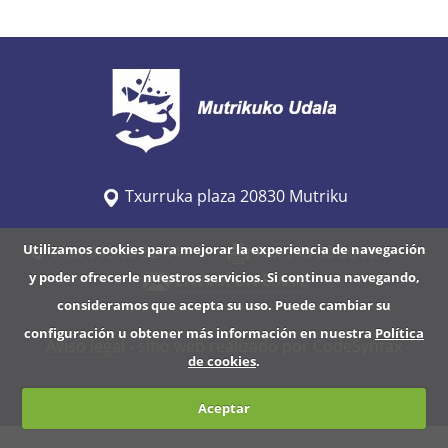
/
w
w
w
.
m
u
Txurruka plaza 20830 Mutriku
t
r
Utilizamos cookies para mejorar la experiencia de navegación
Tfno 943 60 32 44
Fax 943 60 36 92
i
y poder ofrecerle nuestros servicios. Si continua navegando,
ENVIAR UN EMAIL
k
consideramos que acepta su uso. Puede cambiar su
u
configuración u obtener más información en nuestra
Política
.
Aviso legal
- sitio web realizado por CodeSyntax
de cookies
.
e
u
Aceptar
s