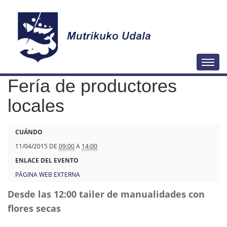
N
Togg
a
Fería de productores
v
e
locales
g
a
h
CUÁNDO
c
t
11/04/2015
DE
09:00
A
14:00
i
t
ENLACE DEL EVENTO
ó
p
PÁGINA WEB EXTERNA
n
s
Desde las 12:00 tailer de manualidades con
:
flores secas
/