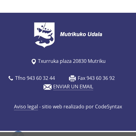
/
e
s
/
a
g
e
Txurruka plaza 20830 Mutriku
n
d
Tfno 943 60 32 44
Fax 943 60 36 92
a
ENVIAR UN EMAIL
/
f
e
Aviso legal
- sitio web realizado por CodeSyntax
s
t
i