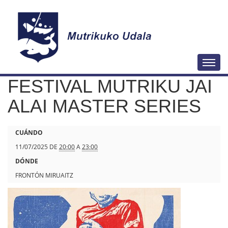
N
Togg
a
FESTIVAL MUTRIKU JAI
v
e
ALAI MASTER SERIES
g
a
h
CUÁNDO
c
t
11/07/2025
DE
20:00
A
23:00
i
t
DÓNDE
ó
p
FRONTÓN MIRUAITZ
n
s
:
/