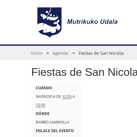
N
a
v
U
Inicio
Agenda
Fiestas de San Nicolas
e
s
g
Fiestas de San Nicol
t
a
e
c
d
h
CUÁNDO
i
e
t
06/09/2014
DE
12:55
A
ó
s
t
12:55
n
t
p
DÓNDE
á
s
BARRIO SAMIKOLLA
a
:
ENLACE DEL EVENTO