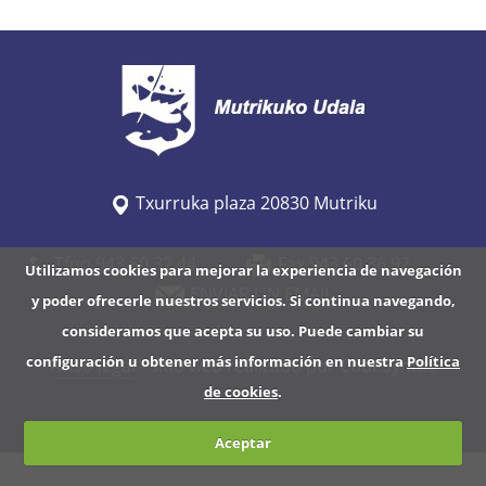
/
w
w
w
.
m
u
Txurruka plaza 20830 Mutriku
t
r
Tfno 943 60 32 44
Fax 943 60 36 92
Utilizamos cookies para mejorar la experiencia de navegación
i
ENVIAR UN EMAIL
y poder ofrecerle nuestros servicios. Si continua navegando,
k
consideramos que acepta su uso. Puede cambiar su
u
configuración u obtener más información en nuestra
Política
Aviso legal
- sitio web realizado por CodeSyntax
.
de cookies
.
e
u
Aceptar
s