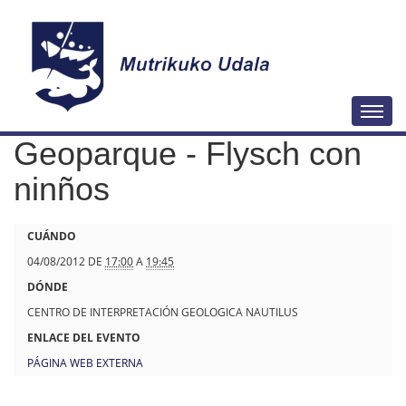
N
Togg
a
Geoparque - Flysch con
v
e
ninños
g
a
h
CUÁNDO
c
t
04/08/2012
DE
17:00
A
19:45
i
t
DÓNDE
ó
p
CENTRO DE INTERPRETACIÓN GEOLOGICA NAUTILUS
n
s
ENLACE DEL EVENTO
:
PÁGINA WEB EXTERNA
/