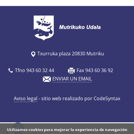
s
/
a
g
e
n
Txurruka plaza 20830 Mutriku
d
a
Tfno 943 60 32 44
Fax 943 60 36 92
/
ENVIAR UN EMAIL
j
a
Aviso legal
- sitio web realizado por CodeSyntax
i
-
a
l
Utilizamos cookies para mejorar la experiencia de navegación
a