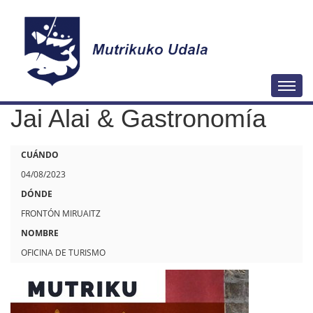
N
Togg
a
Jai Alai & Gastronomía
v
e
h
CUÁNDO
g
t
04/08/2023
a
t
DÓNDE
c
p
FRONTÓN MIRUAITZ
i
s
NOMBRE
ó
:
OFICINA DE TURISMO
n
/
/
w