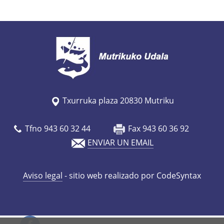
s
/
e
s
/
a
g
Txurruka plaza 20830 Mutriku
e
n
Tfno 943 60 32 44
Fax 943 60 36 92
d
ENVIAR UN EMAIL
a
/
Aviso legal
- sitio web realizado por CodeSyntax
k
u
l
t