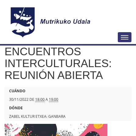
N
Togg
a
ENCUENTROS
v
e
INTERCULTURALES:
g
REUNIÓN ABIERTA
a
c
h
CUÁNDO
i
t
30/11/2022
DE
18:00
A
19:00
ó
t
DÓNDE
n
p
ZABEL KULTUR ETXEA: GANBARA
s
: