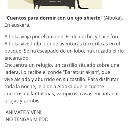
s
/
"Cuentos para dormir con un ojo abierto
" (Alboka).
e
En euskera.
s
Alboka viaja por el bosque. Es de noche, y hace frío.
/
Alboka vive todo tipo de aventuras terroríficas en el
a
bosque. Se ha escapado de un lobo, ha cruzado el río
g
encantado.
e
Encuentra un refugio, un castillo situado sobre una
ladera. Lo recibe el conde "Baratxuriakjan”, que
n
vive aislado y aburrido en su castillo. Para disfrutar
d
toda la noche, le pide a Alboka que le cuente
a
cuentos de fantasmas, vampiros, casas encantadas,
/
brujas y zombis.
l
¡ANÍMATE Y VEN!
a
¡NO TENGAS MIEDO!
-
h