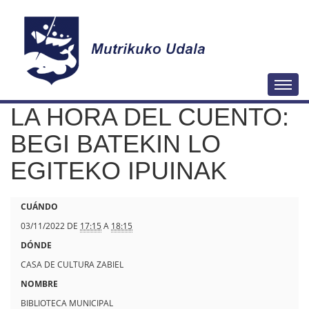
N
Togg
a
LA HORA DEL CUENTO:
v
e
BEGI BATEKIN LO
g
EGITEKO IPUINAK
a
c
h
CUÁNDO
i
t
03/11/2022
DE
17:15
A
18:15
ó
t
DÓNDE
n
p
CASA DE CULTURA ZABIEL
s
NOMBRE
:
BIBLIOTECA MUNICIPAL