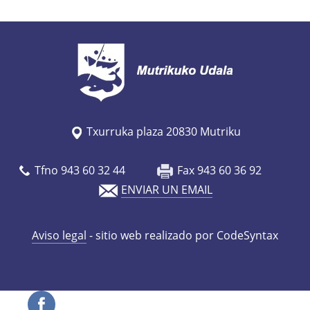
o
r
a
-
d
e
l
Txurruka plaza 20830 Mutriku
-
c
Tfno 943 60 32 44
Fax 943 60 36 92
u
ENVIAR UN EMAIL
e
n
Aviso legal
- sitio web realizado por CodeSyntax
t
o
-
b