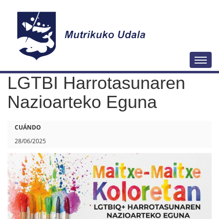
N
Togg
a
LGTBI Harrotasunaren
v
e
Nazioarteko Eguna
g
a
h
CUÁNDO
c
t
28/06/2025
i
t
ó
p
n
s
:
/