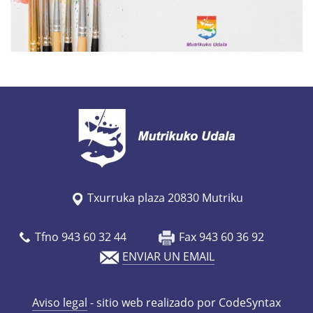
/
w
w
w
.
m
u
t
r
i
Txurruka plaza 20830 Mutriku
k
u
Tfno 943 60 32 44
Fax 943 60 36 92
.
ENVIAR UN EMAIL
e
u
s
Aviso legal
- sitio web realizado por CodeSyntax