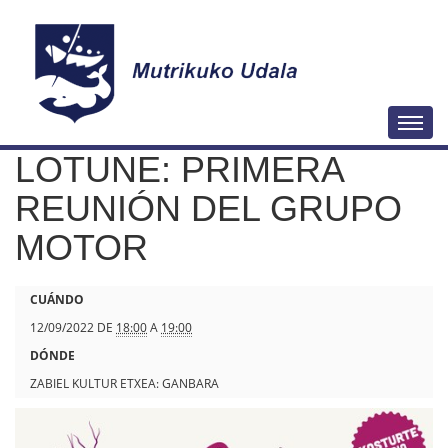
N
Togg
a
LOTUNE: PRIMERA
v
e
REUNIÓN DEL GRUPO
g
MOTOR
a
c
h
CUÁNDO
i
t
12/09/2022
DE
18:00
A
19:00
ó
t
DÓNDE
n
p
ZABIEL KULTUR ETXEA: GANBARA
s
: