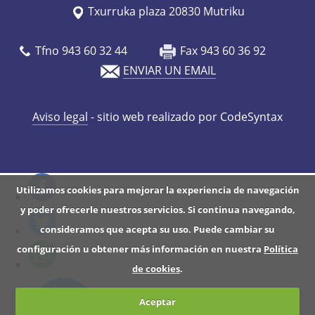
Txurruka plaza 20830 Mutriku
s
/
Tfno 943 60 32 44
Fax 943 60 36 92
e
ENVIAR UN EMAIL
s
/
a
Aviso legal
- sitio web realizado por CodeSyntax
g
e
n
d
Utilizamos cookies para mejorar la experiencia de navegación
a
y poder ofrecerle nuestros servicios. Si continua navegando,
/
consideramos que acepta su uso. Puede cambiar su
l
configuración u obtener más información en nuestra
Política
o
de cookies
.
t
Aceptar
u