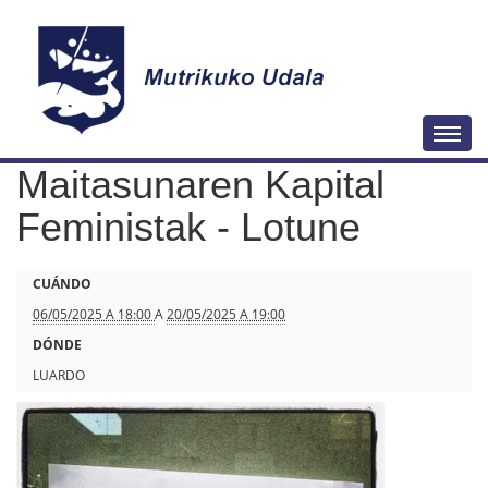
N
Togg
a
Maitasunaren Kapital
v
e
Feministak - Lotune
g
a
h
CUÁNDO
c
t
06/05/2025 A 18:00
A
20/05/2025 A 19:00
i
t
DÓNDE
ó
p
LUARDO
n
s
:
/