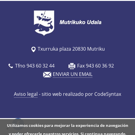
/
e
s
/
a
g
Txurruka plaza 20830 Mutriku
e
n
Tfno 943 60 32 44
Fax 943 60 36 92
d
ENVIAR UN EMAIL
a
/
Aviso legal
- sitio web realizado por CodeSyntax
m
a
i
t
Utilizamos cookies para mejorar la experiencia de navegación
a
y poder ofrecerle nuestros servicios. Si continua navegando,