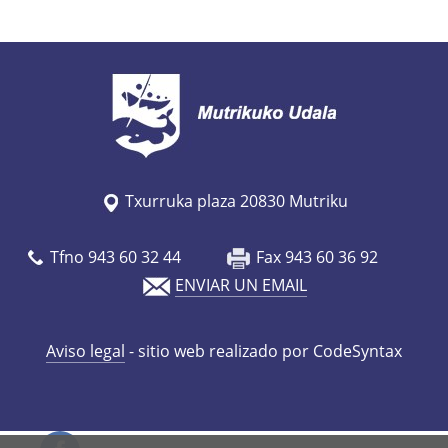
s
/
e
s
/
a
g
Txurruka plaza 20830 Mutriku
e
n
Tfno 943 60 32 44
Fax 943 60 36 92
d
ENVIAR UN EMAIL
a
/
Aviso legal
- sitio web realizado por CodeSyntax
m
a
l
e