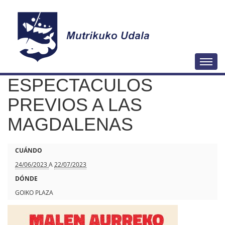
N
Togg
a
ESPECTACULOS
v
e
PREVIOS A LAS
g
MAGDALENAS
a
c
h
CUÁNDO
i
t
24/06/2023
A
22/07/2023
ó
t
DÓNDE
n
p
GOIKO PLAZA
s
: