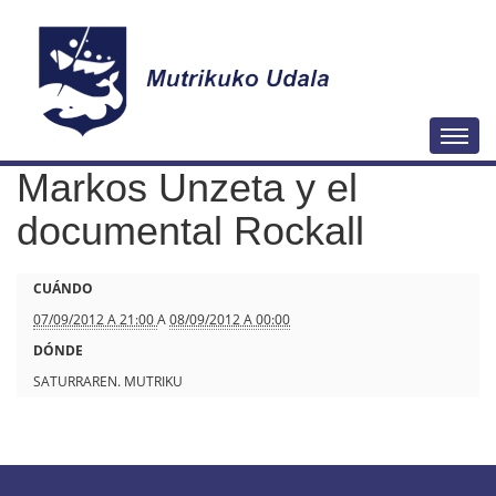
N
Togg
a
Markos Unzeta y el
v
e
documental Rockall
g
a
h
CUÁNDO
c
t
07/09/2012 A 21:00
A
08/09/2012 A 00:00
i
t
DÓNDE
ó
p
SATURRAREN. MUTRIKU
n
s
:
/