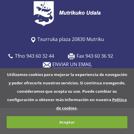
/
w
w
w
.
Txurruka plaza 20830 Mutriku
m
u
Tfno 943 60 32 44
Fax 943 60 36 92
t
ENVIAR UN EMAIL
r
Utilizamos cookies para mejorar la experiencia de navegación
i
y poder ofrecerle nuestros servicios. Si continua navegando,
Aviso legal
- sitio web realizado por CodeSyntax
k
consideramos que acepta su uso. Puede cambiar su
u
configuración u obtener más información en nuestra
Política
.
de cookies
.
e
u
Aceptar
s