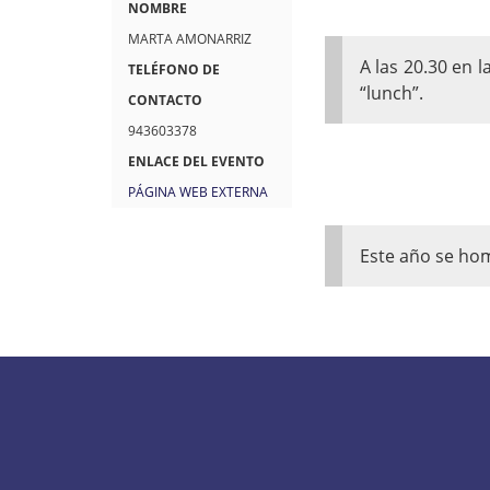
q
/
NOMBRE
u
/
MARTA AMONARRIZ
A las 20.30 en 
í
w
TELÉFONO DE
“lunch”.
:
w
CONTACTO
w
943603378
.
ENLACE DEL EVENTO
m
PÁGINA WEB EXTERNA
u
t
Este año se ho
r
i
k
u
.
e
u