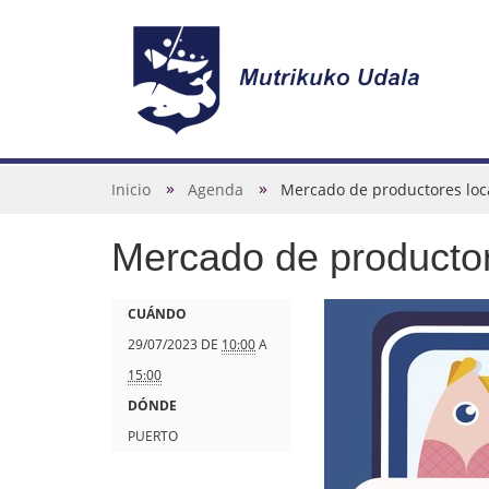
N
a
v
U
Inicio
Agenda
Mercado de productores loc
e
s
g
Mercado de productor
t
a
e
c
d
h
CUÁNDO
i
e
t
29/07/2023
DE
10:00
A
ó
s
t
15:00
n
t
p
DÓNDE
á
s
PUERTO
a
: