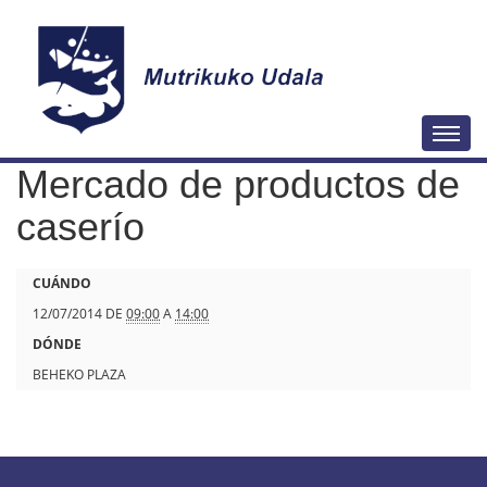
N
Togg
a
Mercado de productos de
v
e
caserío
g
a
h
CUÁNDO
c
t
12/07/2014
DE
09:00
A
14:00
i
t
DÓNDE
ó
p
BEHEKO PLAZA
n
s
:
/