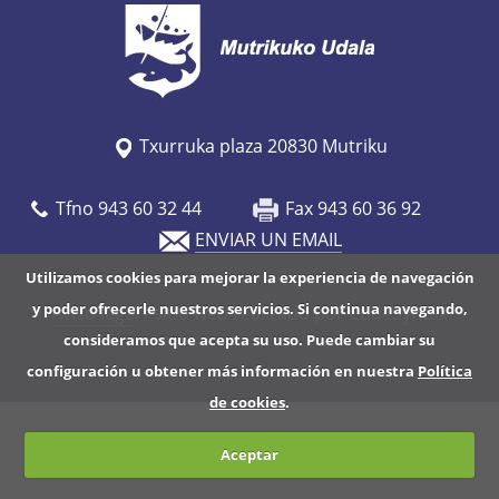
/
w
w
w
.
Txurruka plaza 20830 Mutriku
m
u
Tfno 943 60 32 44
Fax 943 60 36 92
t
ENVIAR UN EMAIL
r
Utilizamos cookies para mejorar la experiencia de navegación
i
y poder ofrecerle nuestros servicios. Si continua navegando,
Aviso legal
- sitio web realizado por CodeSyntax
k
consideramos que acepta su uso. Puede cambiar su
u
configuración u obtener más información en nuestra
Política
.
de cookies
.
e
u
Aceptar
s