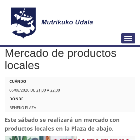
N
Togg
a
Mercado de productos
v
e
locales
g
a
h
CUÁNDO
c
t
06/08/2026
DE
21:00
A
22:00
i
t
DÓNDE
ó
p
BEHEKO PLAZA
n
s
Este sábado se realizará un mercado con
:
productos locales en la Plaza de abajo.
/