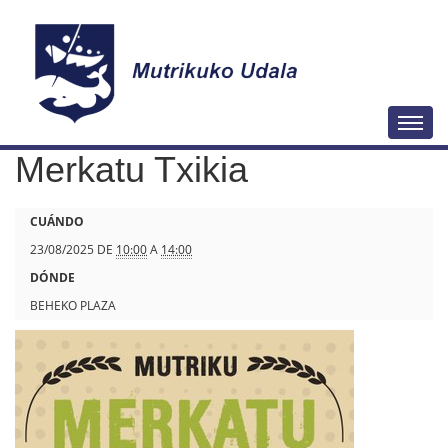
N
Togg
a
Merkatu Txikia
v
e
h
CUÁNDO
g
t
23/08/2025
DE
10:00
A
14:00
a
t
DÓNDE
c
p
BEHEKO PLAZA
i
s
ó
:
n
/
/
w