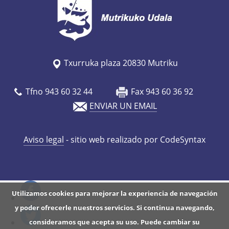
s
/
a
g
Txurruka plaza 20830 Mutriku
e
n
Tfno 943 60 32 44
Fax 943 60 36 92
d
ENVIAR UN EMAIL
a
/
Aviso legal
- sitio web realizado por CodeSyntax
m
e
r
k
Utilizamos cookies para mejorar la experiencia de navegación
a
y poder ofrecerle nuestros servicios. Si continua navegando,
t
consideramos que acepta su uso. Puede cambiar su
u