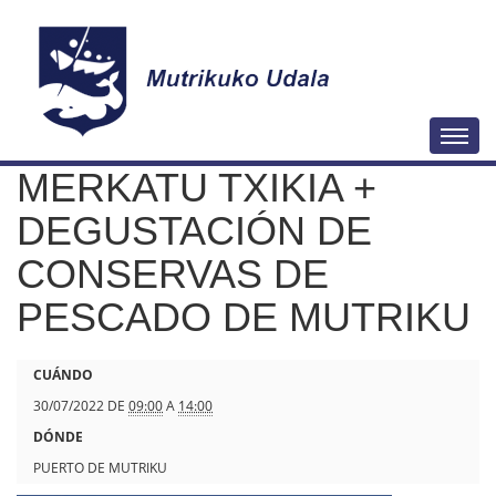
N
Togg
a
MERKATU TXIKIA +
v
e
DEGUSTACIÓN DE
g
CONSERVAS DE
a
PESCADO DE MUTRIKU
c
i
ó
h
CUÁNDO
n
t
30/07/2022
DE
09:00
A
14:00
t
DÓNDE
p
PUERTO DE MUTRIKU