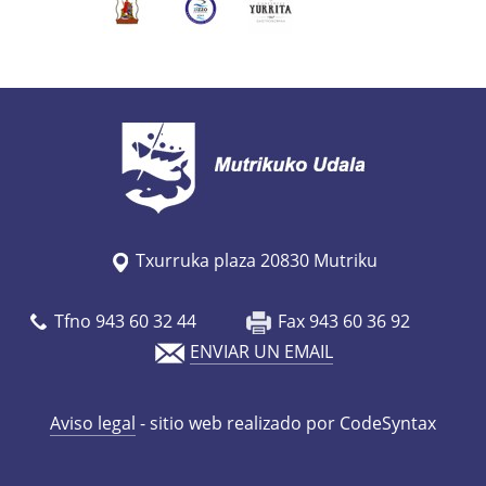
e
u
s
/
e
s
/
a
g
Txurruka plaza 20830 Mutriku
e
n
Tfno 943 60 32 44
Fax 943 60 36 92
d
ENVIAR UN EMAIL
a
/
Aviso legal
- sitio web realizado por CodeSyntax
m
e