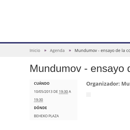
N
a
v
U
Inicio
Agenda
Mundumov - ensayo de la co
e
s
g
Mundumov - ensayo de
t
a
e
c
d
h
Organizador: Mu
CUÁNDO
i
e
t
10/05/2013
DE
19:30
A
ó
s
t
19:30
n
t
p
DÓNDE
á
s
BEHEKO PLAZA
a
: