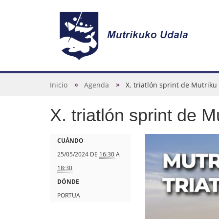
N
a
v
U
Inicio
Agenda
X. triatlón sprint de Mutriku
e
s
g
X. triatlón sprint de M
t
a
e
c
d
h
CUÁNDO
i
e
t
25/05/2024
DE
16:30
A
ó
s
t
18:30
n
t
p
DÓNDE
á
s
PORTUA
a
: