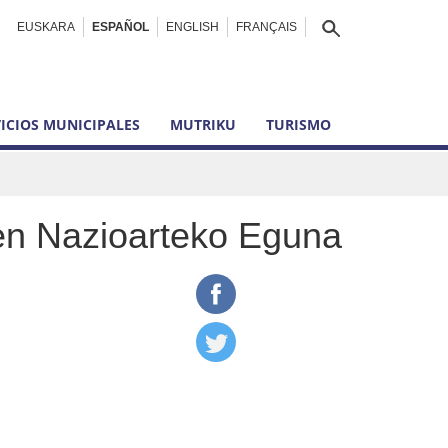
EUSKARA
ESPAÑOL
ENGLISH
FRANÇAIS
ICIOS MUNICIPALES
MUTRIKU
TURISMO
en Nazioarteko Eguna