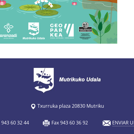
Txurruka plaza 20830 Mutriku
o 943 60 32 44
Fax 943 60 36 92
ENVIAR U