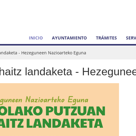
INICIO
AYUNTAMIENTO
TRÁMITES
SERV
andaketa - Hezeguneen Nazioarteko Eguna
haitz landaketa - Hezegune