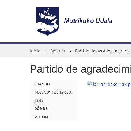
N
a
v
U
Inicio
Agenda
Partido de agradecimiento a
e
s
g
Partido de agradecimi
t
a
e
c
d
h
CUÁNDO
i
e
t
14/06/2014
DE
12:00
A
ó
s
t
13:45
n
t
p
DÓNDE
á
s
MUTRIKU
a
: