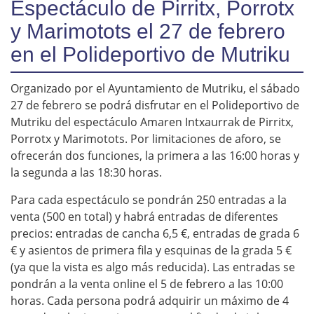
e
Espectáculo de Pirritx, Porrotx
u
y Marimotots el 27 de febrero
s
en el Polideportivo de Mutriku
/
e
Organizado por el Ayuntamiento de Mutriku, el sábado
s
27 de febrero se podrá disfrutar en el Polideportivo de
/
Mutriku del espectáculo Amaren Intxaurrak de Pirritx,
Porrotx y Marimotots. Por limitaciones de aforo, se
a
ofrecerán dos funciones, la primera a las 16:00 horas y
g
la segunda a las 18:30 horas.
e
n
Para cada espectáculo se pondrán 250 entradas a la
venta (500 en total) y habrá entradas de diferentes
d
precios: entradas de cancha 6,5 €, entradas de grada 6
a
€ y asientos de primera fila y esquinas de la grada 5 €
/
(ya que la vista es algo más reducida). Las entradas se
p
pondrán a la venta online el 5 de febrero a las 10:00
i
horas. Cada persona podrá adquirir un máximo de 4