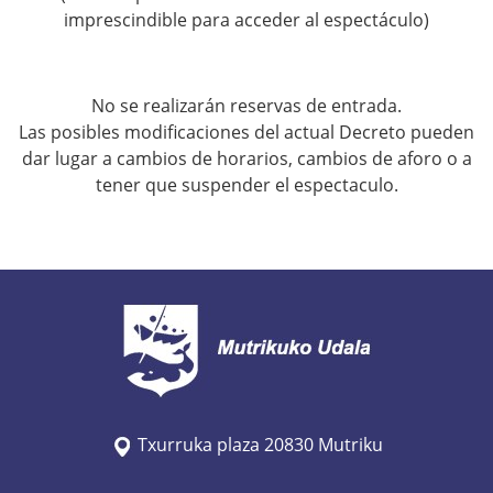
a
imprescindible para acceder al espectáculo)
-
m
a
No se realizarán reservas de entrada.
r
Las posibles modificaciones del actual Decreto pueden
i
dar lugar a cambios de horarios, cambios de aforo o a
tener que suspender el espectaculo.
m
o
t
o
t
s
-
a
m
Txurruka plaza 20830 Mutriku
a