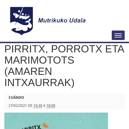
N
Togg
a
PIRRITX, PORROTX ETA
v
e
MARIMOTOTS
g
(AMAREN
a
INTXAURRAK)
c
i
ó
h
CUÁNDO
n
t
27/02/2021
DE
16:30
A
18:00
t
p