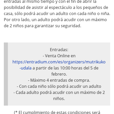
r
entradas al mismo tiempo y con el fin de abrir la
posibilidad de asistir al espectáculo a los pequeños de
r
casa, sólo podrá acudir un adulto con cada niño o niña.
i
Por otro lado, un adulto podrá acudir con un máximo
t
de 2 niños para garantizar su seguridad.
x
-
p
Entradas:
o
- Venta Online en
r
https://entradium.com/es/organizers/mutrikuko
r
-udala
a partir de las 10:00 horas del 5 de
o
febrero.
t
- Máximo 4 entradas de compra.
x
- Con cada niño sólo podrá acudir un adulto
- Cada adulto podrá acudir con un máximo de 2
-
niños.
e
t
(* El cumplimiento de estas condiciones será