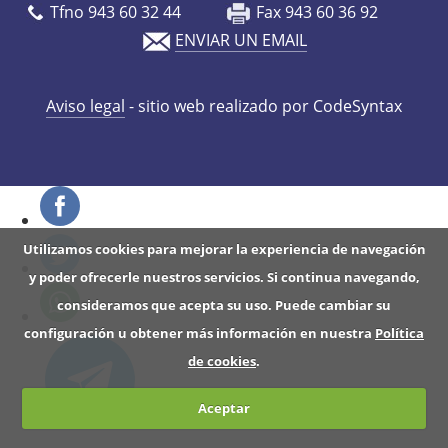
r
Tfno 943 60 32 44
Fax 943 60 36 92
e
ENVIAR UN EMAIL
n
-
Aviso legal
- sitio web realizado por CodeSyntax
i
n
t
x
a
Utilizamos cookies para mejorar la experiencia de navegación
u
y poder ofrecerle nuestros servicios. Si continua navegando,
r
consideramos que acepta su uso. Puede cambiar su
r
configuración u obtener más información en nuestra
Política
a
de cookies
.
P
I
Aceptar
R