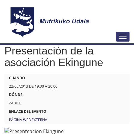
N
Togg
a
Presentación de la
v
e
asociación Ekingune
g
a
h
CUÁNDO
c
t
22/05/2013
DE
19:00
A
20:00
i
t
DÓNDE
ó
p
ZABIEL
n
s
ENLACE DEL EVENTO
:
PÁGINA WEB EXTERNA
/