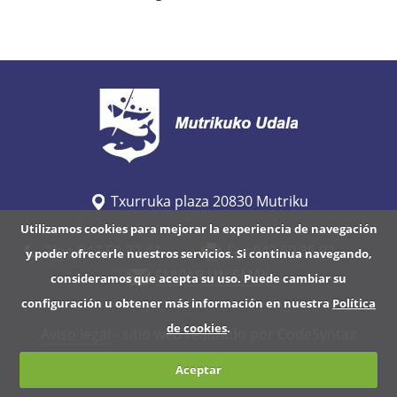
/
w
w
w
.
m
u
t
Txurruka plaza 20830 Mutriku
r
Utilizamos cookies para mejorar la experiencia de navegación
i
Tfno 943 60 32 44
Fax 943 60 36 92
y poder ofrecerle nuestros servicios. Si continua navegando,
k
ENVIAR UN EMAIL
consideramos que acepta su uso. Puede cambiar su
u
configuración u obtener más información en nuestra
Política
.
de cookies
.
e
Aviso legal
- sitio web realizado por CodeSyntax
u
Aceptar
s