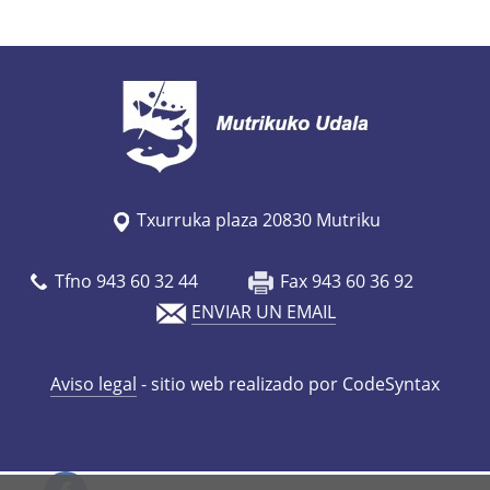
s
/
e
s
/
a
g
Txurruka plaza 20830 Mutriku
e
n
Tfno 943 60 32 44
Fax 943 60 36 92
d
ENVIAR UN EMAIL
a
/
Aviso legal
- sitio web realizado por CodeSyntax
p
r
o
c