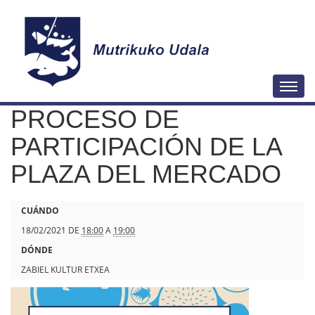
N
Togg
a
PROCESO DE
v
e
PARTICIPACIÓN DE LA
g
PLAZA DEL MERCADO
a
c
h
CUÁNDO
i
t
18/02/2021
DE
18:00
A
19:00
ó
t
DÓNDE
n
p
ZABIEL KULTUR ETXEA
s
: