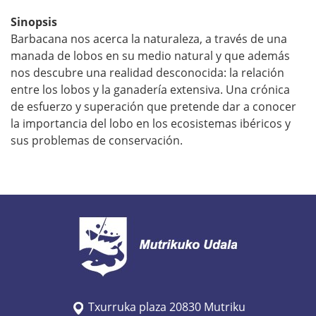
c
Sinopsis
u
Barbacana nos acerca la naturaleza, a través de una
l
manada de lobos en su medio natural y que además
a
nos descubre una realidad desconocida: la relación
-
entre los lobos y la ganadería extensiva. Una crónica
b
de esfuerzo y superación que pretende dar a conocer
la importancia del lobo en los ecosistemas ibéricos y
a
sus problemas de conservación.
r
b
a
c
a
n
a
P
r
Txurruka plaza 20830 Mutriku