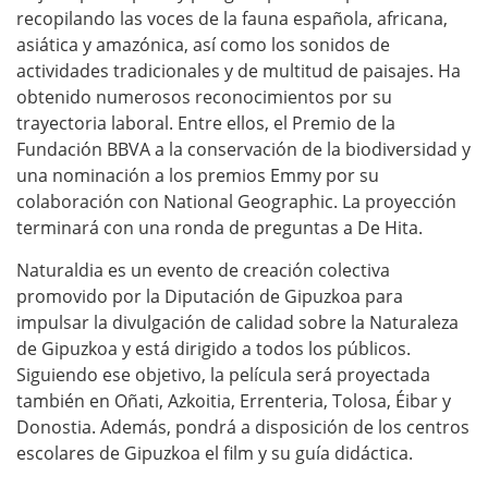
c
recopilando las voces de la fauna española, africana,
c
asiática y amazónica, así como los sonidos de
i
actividades tradicionales y de multitud de paisajes. Ha
obtenido numerosos reconocimientos por su
o
trayectoria laboral. Entre ellos, el Premio de la
n
Fundación BBVA a la conservación de la biodiversidad y
-
una nominación a los premios Emmy por su
d
colaboración con National Geographic. La proyección
e
terminará con una ronda de preguntas a De Hita.
-
Naturaldia es un evento de creación colectiva
l
promovido por la Diputación de Gipuzkoa para
a
impulsar la divulgación de calidad sobre la Naturaleza
-
de Gipuzkoa y está dirigido a todos los públicos.
Siguiendo ese objetivo, la película será proyectada
p
también en Oñati, Azkoitia, Errenteria, Tolosa, Éibar y
e
Donostia. Además, pondrá a disposición de los centros
l
escolares de Gipuzkoa el film y su guía didáctica.
i