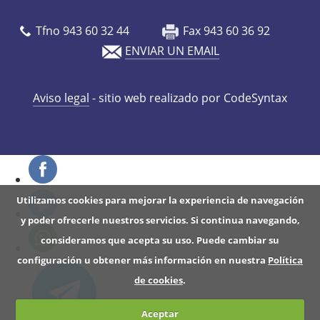
o
y
Tfno 943 60 32 44
Fax 943 60 36 92
e
ENVIAR UN EMAIL
c
c
Aviso legal
- sitio web realizado por CodeSyntax
i
ó
n
d
e
Utilizamos cookies para mejorar la experiencia de navegación
l
y poder ofrecerle nuestros servicios. Si continua navegando,
a
consideramos que acepta su uso. Puede cambiar su
p
configuración u obtener más información en nuestra
Política
e
de cookies
.
l
í
Aceptar