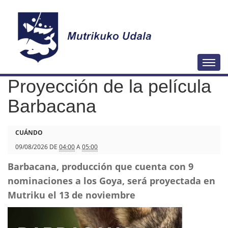
N
Togg
a
Proyección de la película
v
e
Barbacana
g
a
h
CUÁNDO
c
t
09/08/2026
DE
04:00
A
05:00
i
t
Barbacana, producción que cuenta con 9
ó
p
nominaciones a los Goya, será proyectada en
n
s
Mutriku el 13 de noviembre
:
/