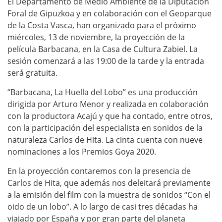
El Departamento de Medio Ambiente de la Diputación
/
Foral de Gipuzkoa y en colaboración con el Geoparque
e
de la Costa Vasca, han organizado para el próximo
s
miércoles, 13 de noviembre, la proyección de la
/
película Barbacana, en la Casa de Cultura Zabiel. La
a
sesión comenzará a las 19:00 de la tarde y la entrada
será gratuita.
g
e
“Barbacana, La Huella del Lobo” es una producción
n
dirigida por Arturo Menor y realizada en colaboración
d
con la productora Acajú y que ha contado, entre otros,
con la participación del especialista en sonidos de la
a
naturaleza Carlos de Hita. La cinta cuenta con nueve
/
nominaciones a los Premios Goya 2020.
p
r
En la proyección contaremos con la presencia de
Carlos de Hita, que además nos deleitará previamente
o
a la emisión del film con la muestra de sonidos “Con el
y
oido de un lobo”. A lo largo de casi tres décadas ha
e
viajado por España y por gran parte del planeta