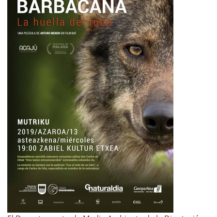
/
w
w
w
.
m
u
t
r
i
k
u
.
e
u
s