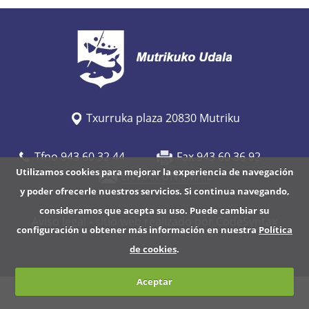
/
w
w
w
.
m
Txurruka plaza 20830 Mutriku
u
t
Tfno 943 60 32 44
Fax 943 60 36 92
r
Utilizamos cookies para mejorar la experiencia de navegación
ENVIAR UN EMAIL
i
y poder ofrecerle nuestros servicios. Si continua navegando,
k
consideramos que acepta su uso. Puede cambiar su
u
Aviso legal
- sitio web realizado por CodeSyntax
configuración u obtener más información en nuestra
Política
.
de cookies
.
e
u
Aceptar
s