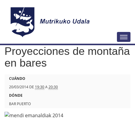
N
Togg
a
Proyecciones de montaña
v
e
en bares
g
a
h
CUÁNDO
c
t
20/03/2014
DE
19:30
A
20:30
i
t
DÓNDE
ó
p
BAR PUERTO
n
s
:
/