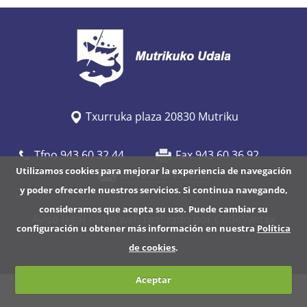
w
w
.
m
u
t
Txurruka plaza 20830 Mutriku
r
i
Tfno 943 60 32 44
Fax 943 60 36 92
k
Utilizamos cookies para mejorar la experiencia de navegación
ENVIAR UN EMAIL
u
y poder ofrecerle nuestros servicios. Si continua navegando,
.
consideramos que acepta su uso. Puede cambiar su
Aviso legal
- sitio web realizado por CodeSyntax
e
configuración u obtener más información en nuestra
Política
u
de cookies
.
s
Aceptar
/
e