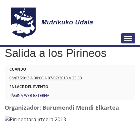
N
Togg
a
Salida a los Pirineos
v
e
h
CUÁNDO
g
t
06/07/2013 A 08:00
A
07/07/2013 A 23:30
a
t
ENLACE DEL EVENTO
c
p
PÁGINA WEB EXTERNA
i
s
ó
Organizador: Burumendi Mendi Elkartea
:
n
/
/
w