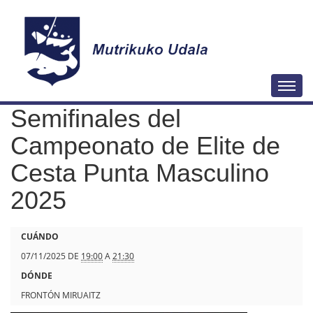
N
Togg
a
Semifinales del
v
e
Campeonato de Elite de
g
Cesta Punta Masculino
a
2025
c
i
ó
h
CUÁNDO
n
t
07/11/2025
DE
19:00
A
21:30
t
DÓNDE
p
FRONTÓN MIRUAITZ