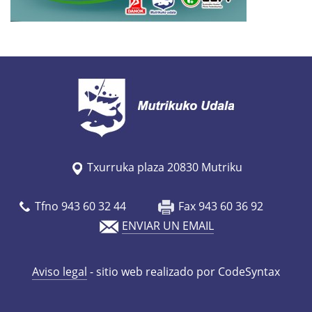
e
u
s
/
e
s
/
a
g
Txurruka plaza 20830 Mutriku
e
n
Tfno 943 60 32 44
Fax 943 60 36 92
d
ENVIAR UN EMAIL
a
/
Aviso legal
- sitio web realizado por CodeSyntax
s
e