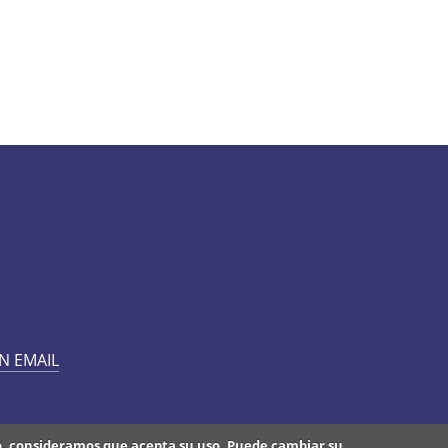
N EMAIL
do, consideramos que acepta su uso. Puede cambiar su