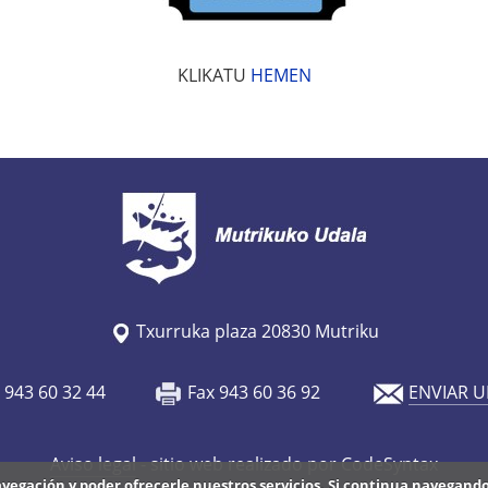
KLIKATU
HEMEN
Txurruka plaza 20830 Mutriku
o 943 60 32 44
Fax 943 60 36 92
ENVIAR U
Aviso legal
- sitio web realizado por CodeSyntax
avegación y poder ofrecerle nuestros servicios. Si continua navegan