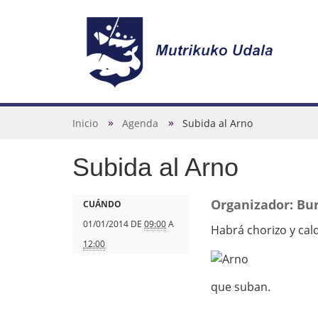
N
a
v
U
Inicio
Agenda
Subida al Arno
e
s
g
Subida al Arno
t
a
e
c
d
h
Organizador: Bu
CUÁNDO
i
e
t
01/01/2014
DE
09:00
A
Habrá chorizo y cal
ó
s
t
12:00
n
t
p
á
s
que suban.
a
: