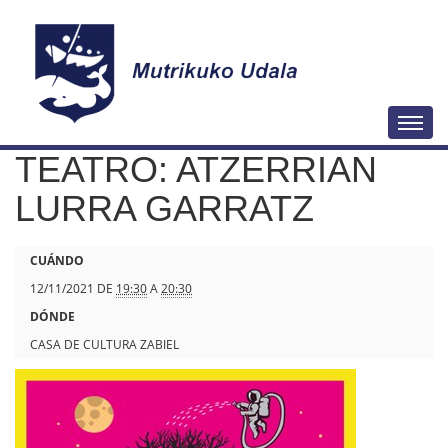
N
Togg
a
TEATRO: ATZERRIAN
v
e
LURRA GARRATZ
g
a
h
CUÁNDO
c
t
12/11/2021
DE
19:30
A
20:30
i
t
DÓNDE
ó
p
CASA DE CULTURA ZABIEL
n
s
:
/