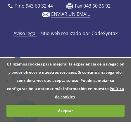
o
Tfno 943 60 32 44
Fax 943 60 36 92
-
ENVIAR UN EMAIL
a
t
Aviso legal
- sitio web realizado por CodeSyntax
z
e
r
r
Utilizamos cookies para mejorar la experiencia de navegación
i
y poder ofrecerle nuestros servicios. Si continua navegando,
a
consideramos que acepta su uso. Puede cambiar su
n
configuración u obtener más información en nuestra
Política
-
de cookies
.
l
u
Aceptar
r
r