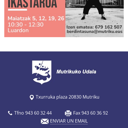
/
w
w
w
.
m
u
t
r
i
k
u
Txurruka plaza 20830 Mutriku
.
e
Tfno 943 60 32 44
Fax 943 60 36 92
u
ENVIAR UN EMAIL
s