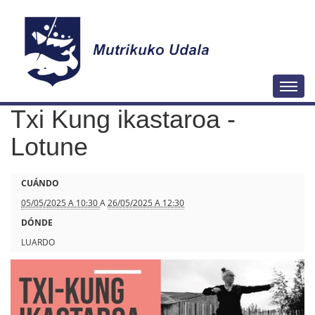
N
Togg
a
Txi Kung ikastaroa -
v
e
Lotune
g
a
h
CUÁNDO
c
t
05/05/2025 A 10:30
A
26/05/2025 A 12:30
i
t
DÓNDE
ó
p
LUARDO
n
s
:
/