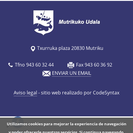
/
e
s
/
a
g
Txurruka plaza 20830 Mutriku
e
n
Tfno 943 60 32 44
Fax 943 60 36 92
d
ENVIAR UN EMAIL
a
/
Aviso legal
- sitio web realizado por CodeSyntax
v
i
-
b
Utilizamos cookies para mejorar la experiencia de navegación
a
y poder ofrecerle nuestros servicios. Si continua navegando,