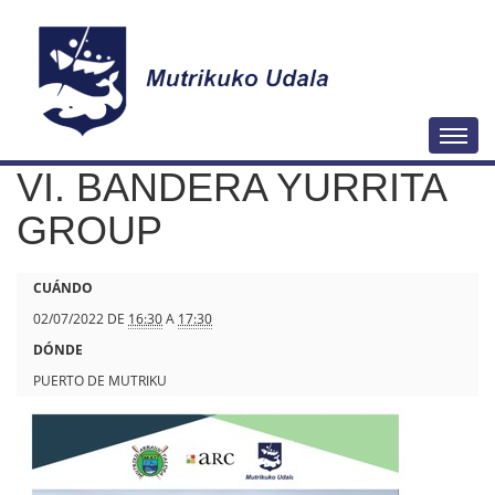
N
Togg
a
VI. BANDERA YURRITA
v
e
GROUP
g
a
h
CUÁNDO
c
t
02/07/2022
DE
16:30
A
17:30
i
t
DÓNDE
ó
p
PUERTO DE MUTRIKU
n
s
:
/